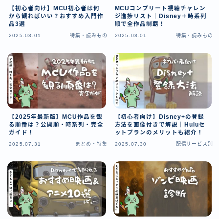
【初心者向け】MCU初心者は何
MCUコンプリート視聴チャレン
から観ればいい？おすすめ入門作
ジ進捗リスト｜Disney＋時系列
品3選
順で全作品制覇！
2025.08.01
特集・読みもの
2025.08.01
特集・読みもの
【2025年最新版】MCU作品を観
【初心者向け】Disney+の登録
る順番は？公開順・時系列・完全
方法を画像付きで解説｜Huluセ
ガイド！
ットプランのメリットも紹介！
2025.07.31
まとめ・特集
2025.07.30
配信サービス別