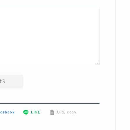
acebook
LINE
URL copy