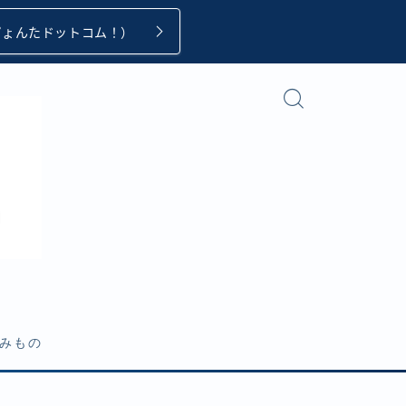
ぴょんたドットコム！）
みもの