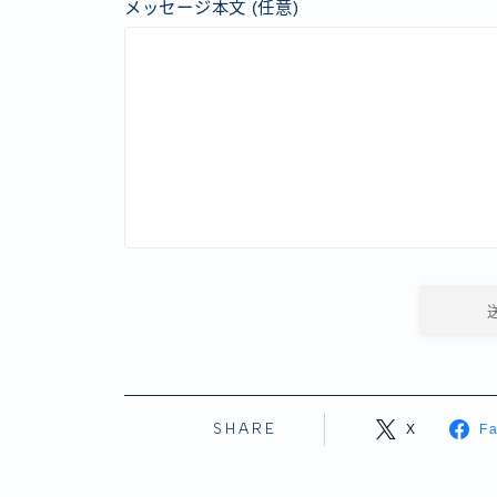
メッセージ本文 (任意)
SHARE
X
F