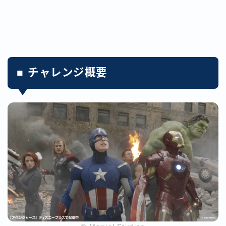
■ チャレンジ概要