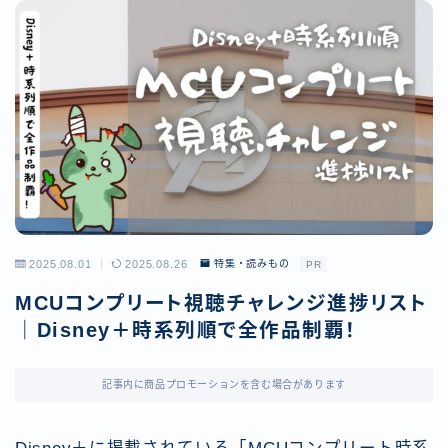
2025.08.01
2025.08.26
特集・読みもの
PR
MCUコンプリート視聴チャレンジ進捗リスト
｜Disney＋時系列順で全作品制覇！
記事内に商品プロモーションを含む場合があります