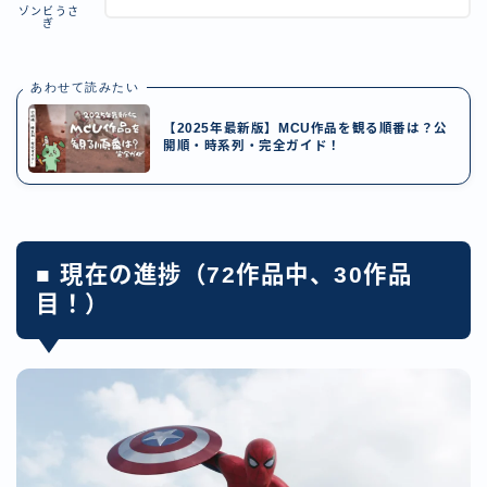
ゾンビうさ
ぎ
あわせて読みたい
【2025年最新版】MCU作品を観る順番は？公
開順・時系列・完全ガイド！
■ 現在の進捗（72作品中、30作品
目！）