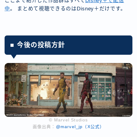
ここまで紹介した作品群はすべて
Disney＋で配信
中
。 まとめて視聴できるのはDisney＋だけです。
■ 今後の投稿方針
© Marvel Studios
画像出典：
@marvel_jp（X公式）