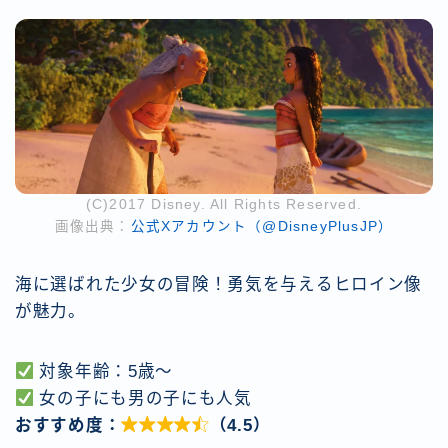
(C)2017 Disney. All Rights Reserved.
画像出典：
公式Xアカウント（@DisneyPlusJP）
海に選ばれた少女の冒険！勇気を与えるヒロイン像
が魅力。
対象年齢：5歳〜
女の子にも男の子にも人気
おすすめ度：

（4.5）