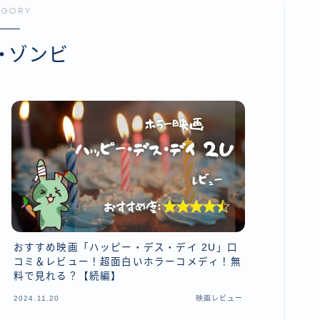
EGORY
ョン・サスペンス
コメディ・ファミリー
コメディ・ファミリー
ランキング
ィ・ファミリー
ホラー・ゾンビ
ホラー・ゾンビ
配信サービス別
・ゾンビ
リー・スリラー
ミステリー・スリラー
ミステリー・スリラー
ディストピア
SF・ディストピア
SF・ディストピア
おすすめ映画「ハッピー・デス・デイ 2U」口
コミ＆レビュー！超面白いホラーコメディ！無
料で見れる？【続編】
2024.11.20
映画レビュー