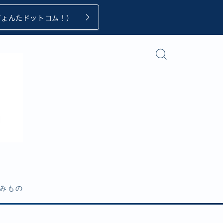
ぴょんたドットコム！）
みもの