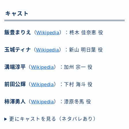
キャスト
飯豊まりえ
（
Wikipedia
）：柊木 佳奈恵 役
玉城ティナ
（
Wikipedia
）：新山 明日葉 役
溝端淳平
（
Wikipedia
）：加州 宗一 役
前田公輝
（
Wikipedia
）：下村 海斗 役
柿澤勇人
（
Wikipedia
）：漆原冬馬 役
更にキャストを見る（ネタバレあり）