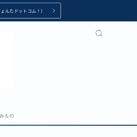
ぴょんたドットコム！）
みもの